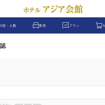
日程・人数
客室
プラン
認